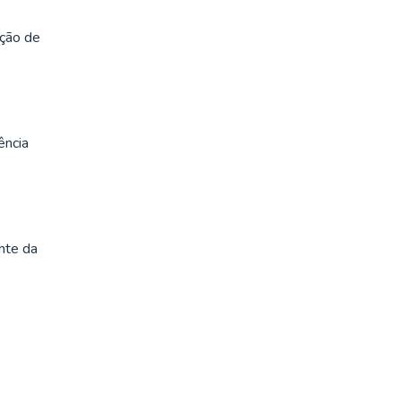
ução de
ência
nte da