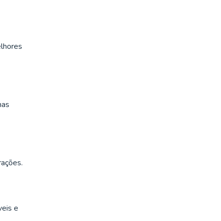
elhores
has
rações.
veis e