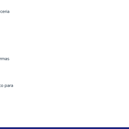
ceria
ormas
co para