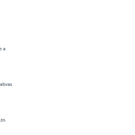
e a
ativas
zo.