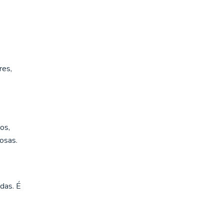
res,
os,
osas.
das. É