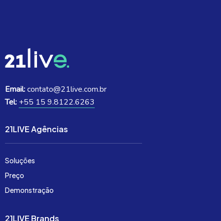
Email:
contato@21live.com.br
Tel:
+55 15 9.8122.6263
21LIVE Agências
Soluções
Preço
Demonstração
21LIVE Brands