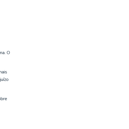
ma. O
mais
juízo
obre