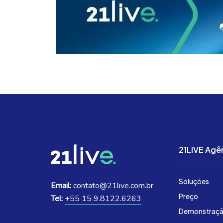
21LIVE Agê
Soluções
Email:
contato@21live.com.br
Preço
Tel:
+55 15 9.8122.6263
Demonstraç