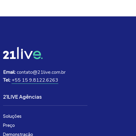
Email:
contato@21live.com.br
Tel:
+55 15 9.8122.6263
21LIVE Agências
Soluções
Preço
Demonstração