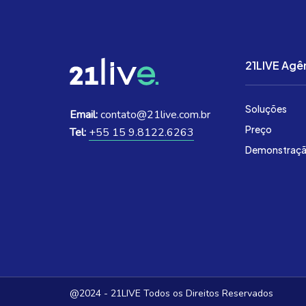
21LIVE Agê
Soluções
Email:
contato@21live.com.br
Preço
Tel:
+55 15 9.8122.6263
Demonstraç
@2024 - 21LIVE Todos os Direitos Reservados