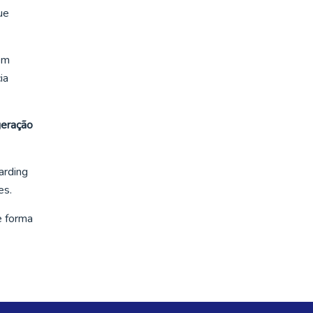
ue
em
ia
eração
arding
es.
e forma