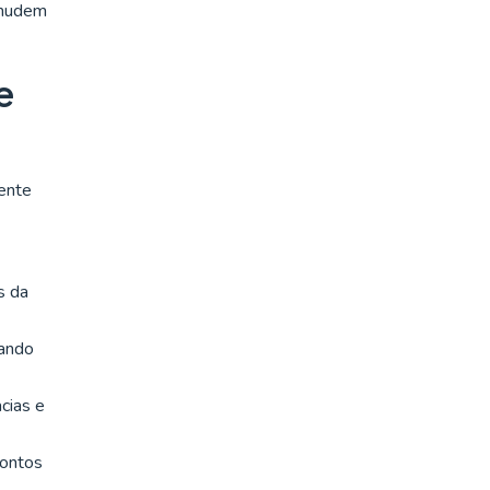
 mudem
e
mente
s da
mando
cias e
pontos