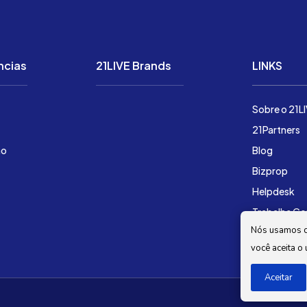
ncias
21LIVE Brands
LINKS
Soluções
Sobre o 21L
Preço
21Partners
ão
Demonstração
Blog
Bizprop
Helpdesk
Trabalhe C
Nós usamos co
você aceita o
Aceitar