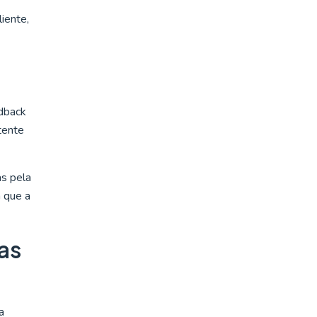
iente,
edback
 tente
as pela
 que a
as
a