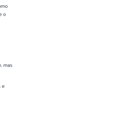
como
e o
e, mas
 e