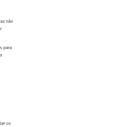
caz não
r
as para
 o
.
zar os