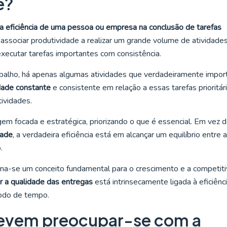
e?
a a eficiência de uma pessoa ou empresa na conclusão de tarefas
associar produtividade a realizar um grande volume de atividade
executar tarefas importantes com consistência.
balho, há apenas algumas atividades que verdadeiramente impor
dade constante
e consistente em relação a essas tarefas prioritár
ividades.
em focada e estratégica, priorizando o que é essencial. Em vez 
dade
, a verdadeira eficiência está em alcançar um equilíbrio entre a
.
rna-se um conceito fundamental para o crescimento e a competiti
r a qualidade das entregas
está intrinsecamente ligada à eficiênc
íodo de tempo.
devem preocupar-se com a