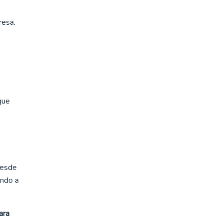
resa.
que
desde
ando a
ara