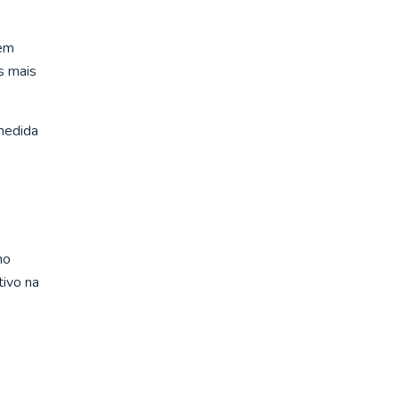
bem
s mais
medida
mo
tivo na