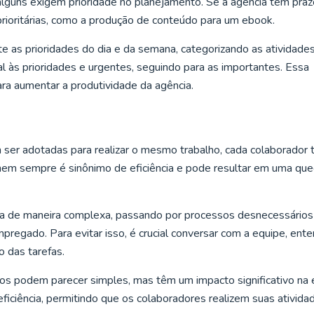
lguns exigem prioridade no planejamento. Se a agência tem pra
ioritárias, como a produção de conteúdo para um ebook.
e as prioridades do dia e da semana, categorizando as atividade
cial às prioridades e urgentes, seguindo para as importantes. Essa
ra aumentar a produtividade da agência.
er adotadas para realizar o mesmo trabalho, cada colaborador
nem sempre é sinônimo de eficiência e pode resultar em uma que
a de maneira complexa, passando por processos desnecessários
egado. Para evitar isso, é crucial conversar com a equipe, ent
o das tarefas.
os podem parecer simples, mas têm um impacto significativo na 
eficiência, permitindo que os colaboradores realizem suas ativida