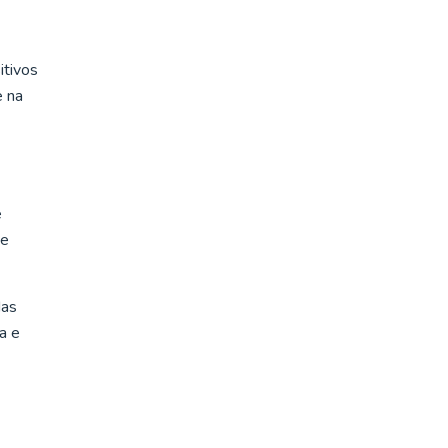
itivos
e na
e
 e
das
a e