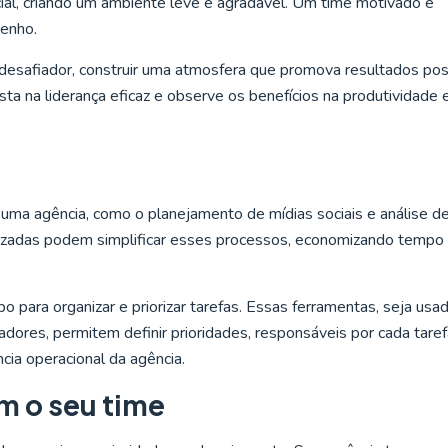
ial, criando um ambiente leve e agradável. Um time motivado e
penho.
desafiador, construir uma atmosfera que promova resultados pos
sta na liderança eficaz e observe os benefícios na produtividade 
uma agência, como o planejamento de mídias sociais e análise d
izadas podem simplificar esses processos, economizando tempo
 para organizar e priorizar tarefas. Essas ferramentas, seja usa
dores, permitem definir prioridades, responsáveis por cada taref
ncia operacional da agência.
m o seu time