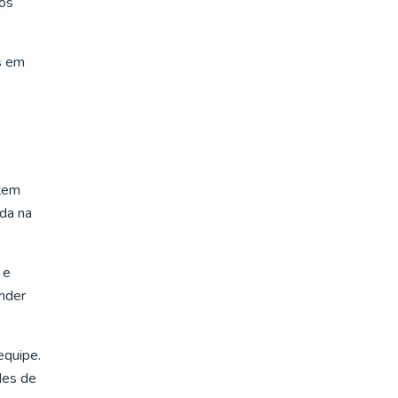
zos
s em
 tem
da na
 e
ender
equipe.
des de